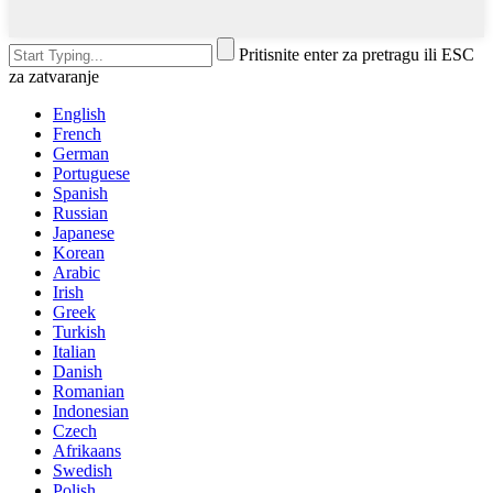
Pritisnite enter za pretragu ili ESC
za zatvaranje
English
French
German
Portuguese
Spanish
Russian
Japanese
Korean
Arabic
Irish
Greek
Turkish
Italian
Danish
Romanian
Indonesian
Czech
Afrikaans
Swedish
Polish