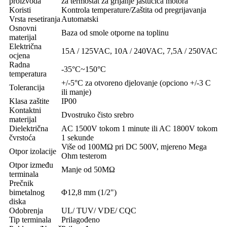
proizvoda
za termostat za grijanje jastučića motora
Koristi
Kontrola temperature/Zaštita od pregrijavanja
Vrsta resetiranja
Automatski
Osnovni
Baza od smole otporne na toplinu
materijal
Električna
15A / 125VAC, 10A / 240VAC, 7,5A / 250VAC
ocjena
Radna
-35°C~150°C
temperatura
+/-5°C za otvoreno djelovanje (opciono +/-3 C
Tolerancija
ili manje)
Klasa zaštite
IP00
Kontaktni
Dvostruko čisto srebro
materijal
Dielektrična
AC 1500V tokom 1 minute ili AC 1800V tokom
čvrstoća
1 sekunde
Više od 100MΩ pri DC 500V, mjereno Mega
Otpor izolacije
Ohm testerom
Otpor između
Manje od 50MΩ
terminala
Prečnik
bimetalnog
Φ12,8 mm (1/2")
diska
Odobrenja
UL/ TUV/ VDE/ CQC
Tip terminala
Prilagođeno