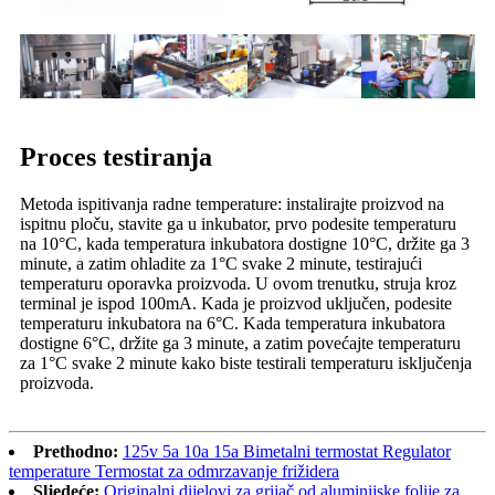
Proces testiranja
Metoda ispitivanja radne temperature: instalirajte proizvod na
ispitnu ploču, stavite ga u inkubator, prvo podesite temperaturu
na 10°C, kada temperatura inkubatora dostigne 10°C, držite ga 3
minute, a zatim ohladite za 1°C svake 2 minute, testirajući
temperaturu oporavka proizvoda. U ovom trenutku, struja kroz
terminal je ispod 100mA. Kada je proizvod uključen, podesite
temperaturu inkubatora na 6°C. Kada temperatura inkubatora
dostigne 6°C, držite ga 3 minute, a zatim povećajte temperaturu
za 1°C svake 2 minute kako biste testirali temperaturu isključenja
proizvoda.
Prethodno:
125v 5a 10a 15a Bimetalni termostat Regulator
temperature Termostat za odmrzavanje frižidera
Sljedeće:
Originalni dijelovi za grijač od aluminijske folije za