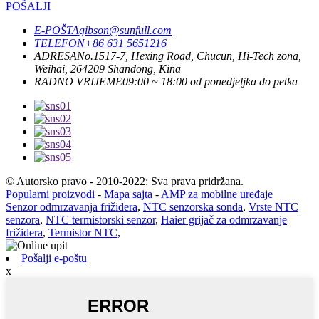
POŠALJI
E-POŠTA
gibson@sunfull.com
TELEFON
+86 631 5651216
ADRESA
No.1517-7, Hexing Road, Chucun, Hi-Tech zona,
Weihai, 264209 Shandong, Kina
RADNO VRIJEME
09:00 ~ 18:00 od ponedjeljka do petka
© Autorsko pravo - 2010-2022: Sva prava pridržana.
Popularni proizvodi
-
Mapa sajta
-
AMP za mobilne uređaje
Senzor odmrzavanja frižidera
,
NTC senzorska sonda
,
Vrste NTC
senzora
,
NTC termistorski senzor
,
Haier grijač za odmrzavanje
frižidera
,
Termistor NTC
,
Pošalji e-poštu
x