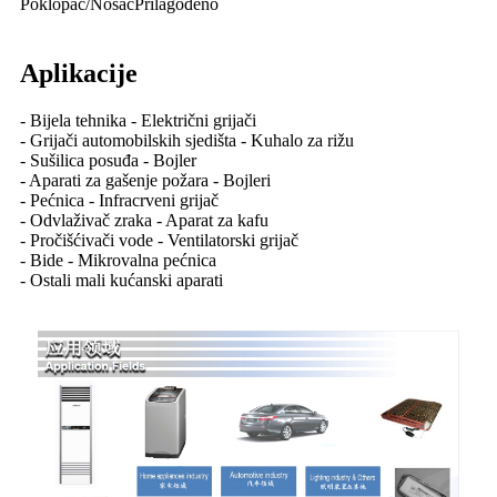
Poklopac/Nosač
Prilagođeno
Aplikacije
- Bijela tehnika - Električni grijači
- Grijači automobilskih sjedišta - Kuhalo za rižu
- Sušilica posuđa - Bojler
- Aparati za gašenje požara - Bojleri
- Pećnica - Infracrveni grijač
- Odvlaživač zraka - Aparat za kafu
- Pročišćivači vode - Ventilatorski grijač
- Bide - Mikrovalna pećnica
- Ostali mali kućanski aparati