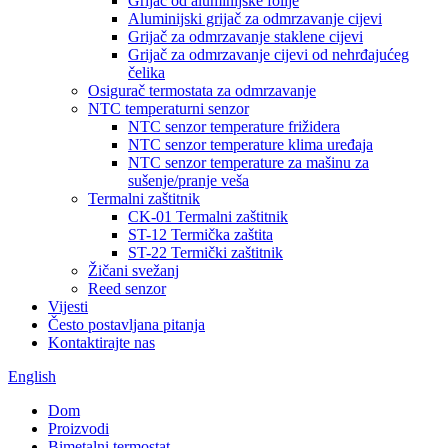
Grijač od aluminijske folije
Aluminijski grijač za odmrzavanje cijevi
Grijač za odmrzavanje staklene cijevi
Grijač za odmrzavanje cijevi od nehrđajućeg
čelika
Osigurač termostata za odmrzavanje
NTC temperaturni senzor
NTC senzor temperature frižidera
NTC senzor temperature klima uređaja
NTC senzor temperature za mašinu za
sušenje/pranje veša
Termalni zaštitnik
CK-01 Termalni zaštitnik
ST-12 Termička zaštita
ST-22 Termički zaštitnik
Žičani svežanj
Reed senzor
Vijesti
Često postavljana pitanja
Kontaktirajte nas
English
Dom
Proizvodi
Bimetalni termostat