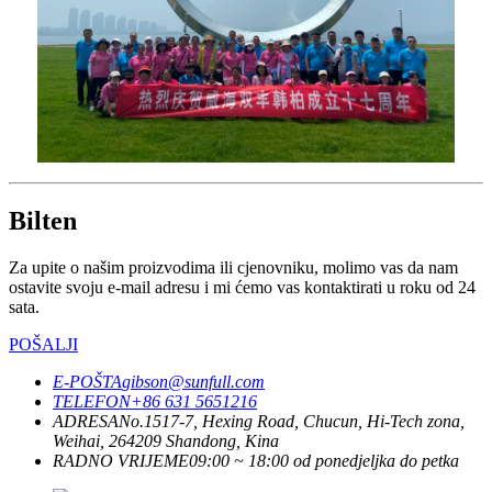
Bilten
Za upite o našim proizvodima ili cjenovniku, molimo vas da nam
ostavite svoju e-mail adresu i mi ćemo vas kontaktirati u roku od 24
sata.
POŠALJI
E-POŠTA
gibson@sunfull.com
TELEFON
+86 631 5651216
ADRESA
No.1517-7, Hexing Road, Chucun, Hi-Tech zona,
Weihai, 264209 Shandong, Kina
RADNO VRIJEME
09:00 ~ 18:00 od ponedjeljka do petka