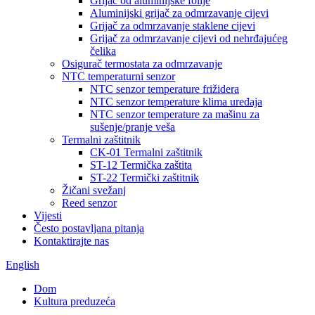
Grijač od aluminijske folije
Aluminijski grijač za odmrzavanje cijevi
Grijač za odmrzavanje staklene cijevi
Grijač za odmrzavanje cijevi od nehrđajućeg
čelika
Osigurač termostata za odmrzavanje
NTC temperaturni senzor
NTC senzor temperature frižidera
NTC senzor temperature klima uređaja
NTC senzor temperature za mašinu za
sušenje/pranje veša
Termalni zaštitnik
CK-01 Termalni zaštitnik
ST-12 Termička zaštita
ST-22 Termički zaštitnik
Žičani svežanj
Reed senzor
Vijesti
Često postavljana pitanja
Kontaktirajte nas
English
Dom
Kultura preduzeća