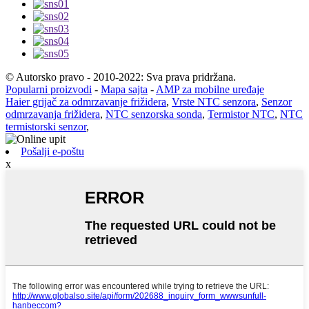
© Autorsko pravo - 2010-2022: Sva prava pridržana.
Popularni proizvodi
-
Mapa sajta
-
AMP za mobilne uređaje
Haier grijač za odmrzavanje frižidera
,
Vrste NTC senzora
,
Senzor
odmrzavanja frižidera
,
NTC senzorska sonda
,
Termistor NTC
,
NTC
termistorski senzor
,
Pošalji e-poštu
x