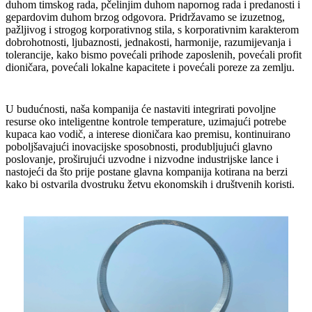
duhom timskog rada, pčelinjim duhom napornog rada i predanosti i
gepardovim duhom brzog odgovora. Pridržavamo se izuzetnog,
pažljivog i strogog korporativnog stila, s korporativnim karakterom
dobrohotnosti, ljubaznosti, jednakosti, harmonije, razumijevanja i
tolerancije, kako bismo povećali prihode zaposlenih, povećali profit
dioničara, povećali lokalne kapacitete i povećali poreze za zemlju.
U budućnosti, naša kompanija će nastaviti integrirati povoljne
resurse oko inteligentne kontrole temperature, uzimajući potrebe
kupaca kao vodič, a interese dioničara kao premisu, kontinuirano
poboljšavajući inovacijske sposobnosti, produbljujući glavno
poslovanje, proširujući uzvodne i nizvodne industrijske lance i
nastojeći da što prije postane glavna kompanija kotirana na berzi
kako bi ostvarila dvostruku žetvu ekonomskih i društvenih koristi.