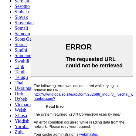
Serbian
Sesotho
Sinhala
Slovak
Slovenian
Somali
Samoan
Scots Gaelic
Shona
Sindhi
Sundanese
Swahili
Tajik
Tamil
Telugu
Thai
Ukrainian
Urdu
Uzbek
Vietnamese
Welsh
Xhosa
Yiddish
Yoruba
Zulu