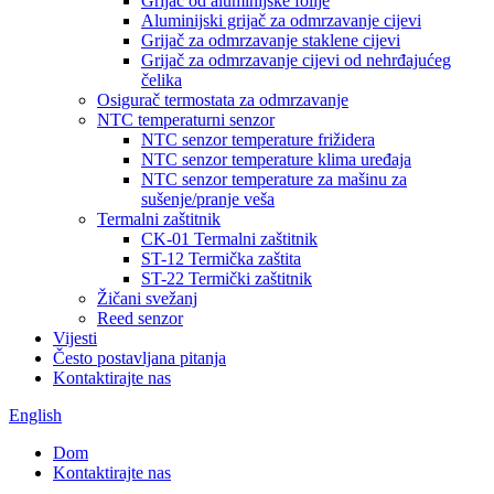
Grijač od aluminijske folije
Aluminijski grijač za odmrzavanje cijevi
Grijač za odmrzavanje staklene cijevi
Grijač za odmrzavanje cijevi od nehrđajućeg
čelika
Osigurač termostata za odmrzavanje
NTC temperaturni senzor
NTC senzor temperature frižidera
NTC senzor temperature klima uređaja
NTC senzor temperature za mašinu za
sušenje/pranje veša
Termalni zaštitnik
CK-01 Termalni zaštitnik
ST-12 Termička zaštita
ST-22 Termički zaštitnik
Žičani svežanj
Reed senzor
Vijesti
Često postavljana pitanja
Kontaktirajte nas
English
Dom
Kontaktirajte nas