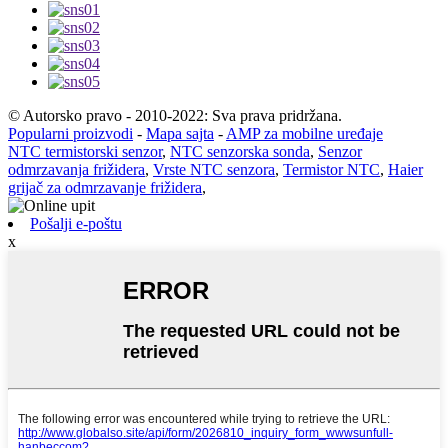
© Autorsko pravo - 2010-2022: Sva prava pridržana.
Popularni proizvodi
-
Mapa sajta
-
AMP za mobilne uređaje
NTC termistorski senzor
,
NTC senzorska sonda
,
Senzor
odmrzavanja frižidera
,
Vrste NTC senzora
,
Termistor NTC
,
Haier
grijač za odmrzavanje frižidera
,
Pošalji e-poštu
x