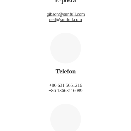
E-pošta
gibson@sunfull.com
neil@sunfull.com
Telefon
+86 631 5651216
+86 18663116089