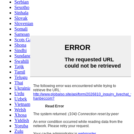
Serbian
Sesotho
Sinhala
Slovak
Slovenian
Somali
Samoan
Scots Gaelic
Shona
Sindhi
Sundanese
Swahili
Tajik
Tamil
Telugu
Thai
Ukrainian
Urdu
Uzbek
Vietnamese
Welsh
Xhosa
Yiddish
Yoruba
Zulu